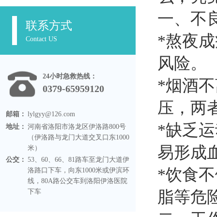
一、不
联系方式
*熬夜
Contact US
风险。
24小时急救热线：
*烟酒
0379-65959120
压，两
邮箱：
lylgyy@126.com
*缺乏
地址：
河南省洛阳市洛龙区伊洛路800号
（伊洛路与龙门大道交叉口东1000
易形成
米）
公交：
53、60、66、81路车至龙门大道伊
*饮食
洛路口下车，向东1000米或伊滨环
线，80A路公交车到洛阳伊洛医院
下车
脂等危