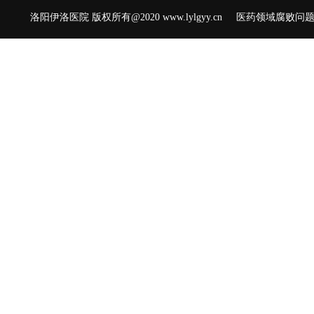
洛阳伊洛医院 版权所有@2020 www.lylgyy.cn 医药领域腐败问题举报