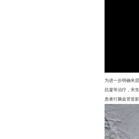
为进一步明确夹
抗凝等治疗，宋
患者行脑血管造