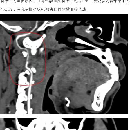
脑卒中的重要原因，在青年缺血性脑卒中约占20%，被公认为青年卒中的
合CTA，考虑左椎动脉V3段夹层伴附壁血栓形成