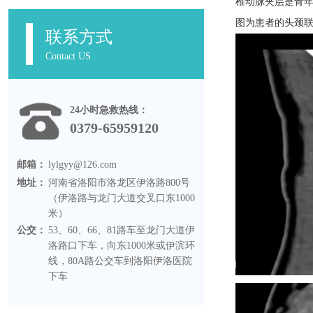
椎动脉夹层是青年
图为患者的头颈联
联系方式
Contact US
24小时急救热线：
0379-65959120
邮箱：
lylgyy@126.com
地址：
河南省洛阳市洛龙区伊洛路800号
（伊洛路与龙门大道交叉口东1000
米）
公交：
53、60、66、81路车至龙门大道伊
洛路口下车，向东1000米或伊滨环
线，80A路公交车到洛阳伊洛医院
下车