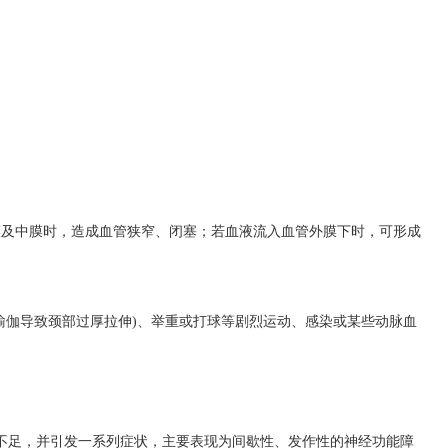
膜及中膜时，造成血管狭窄、闭塞；若血液流入血管外膜下时，可形成
瑜伽导致颈部过厚拉伸)、举重或打球等剧烈运动、感染或某些动脉血
不足，并引发一系列症状，主要表现为间歇性、发作性的神经功能障