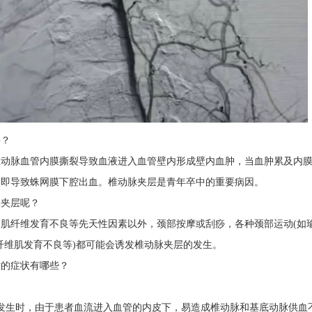
层？
椎动脉血管内膜撕裂导致血液进入血管壁内形成壁内血肿，当血肿累及内
裂即导致蛛网膜下腔出血。椎动脉夹层是青年卒中的重要病因。
脉夹层呢？
肌纤维发育不良等先天性因素以外，颈部按摩或刮痧，各种颈部运动(如
纤维肌发育不良等)都可能会诱发椎动脉夹层的发生。
时的症状有哪些？
层发生时，由于患者血流进入血管的内皮下，易造成椎动脉和基底动脉供血