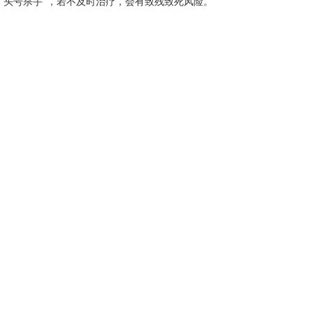
“头号杀手”，若不及时治疗，会有致残致死风险。