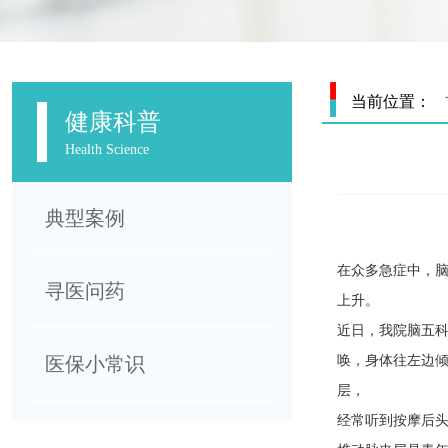
当前位置：
健康科普
Health Science
典型案例
在众多急症中，脑
寻医问药
上升。
近日，我院脑五科
医保小常识
唤，身体往左边倾
层，
经常听到按摩后