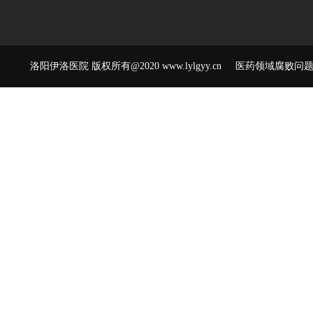
洛阳伊洛医院 版权所有@2020 www.lylgyy.cn 医药领域腐败问题举报