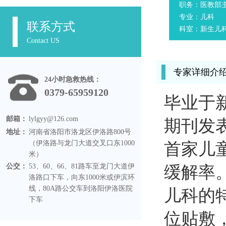
职务：医教部
专业：儿科
联系方式
科室：新生儿
Contact US
专家详细介
24小时急救热线：
0379-65959120
毕业于
邮箱：
lylgyy@126.com
期刊发
地址：
河南省洛阳市洛龙区伊洛路800号
（伊洛路与龙门大道交叉口东1000
首家儿
米）
公交：
53、60、66、81路车至龙门大道伊
缓解率
洛路口下车，向东1000米或伊滨环
线，80A路公交车到洛阳伊洛医院
儿科的
下车
位贴敷