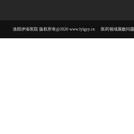
洛阳伊洛医院 版权所有@2020 www.lylgyy.cn 医药领域腐败问题举报