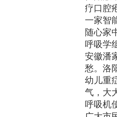
疗口腔
一家智
随心家
呼吸学
安徽潘
愁。洛
幼儿重
气，大
呼吸机
广大市