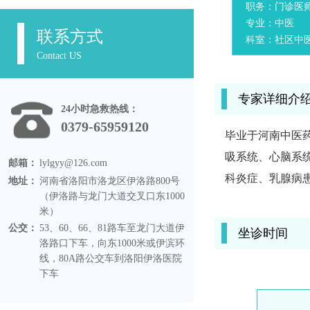
职务：门诊医
专业：中医
联系方式
科室：社区中
Contact US
专家详细介
24小时急救热线：
0379-65959120
毕业于河南中医
吸系统、心脑系
邮箱：
lylgyy@126.com
科炎症、乳腺病
地址：
河南省洛阳市洛龙区伊洛路800号
（伊洛路与龙门大道交叉口东1000
米）
公交：
53、60、66、81路车至龙门大道伊
坐诊时间
洛路口下车，向东1000米或伊滨环
线，80A路公交车到洛阳伊洛医院
下车